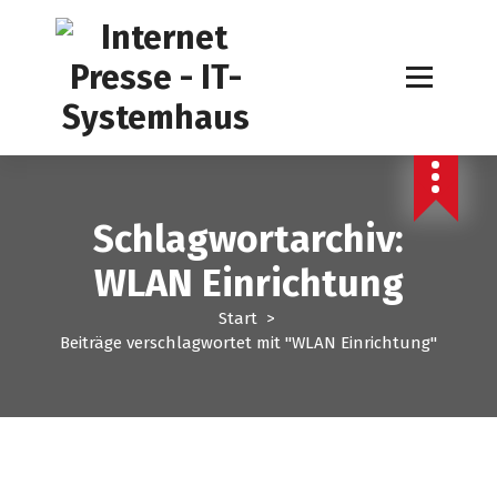
Z
u
m
I
n
h
a
l
t
Schlagwortarchiv:
s
p
WLAN Einrichtung
r
i
Start
>
n
Beiträge verschlagwortet mit "WLAN Einrichtung"
g
e
n
EDV Service
Internet Presse
Telefon Makler