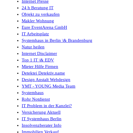
Internet Presse
24 h Beratung IT
Objekt zu verkaufen
Makler Wohnung
Eure EventArena GmbH
IT Arbeitsplatz
Systemhaus in Berlin \& Brandenburg
Natur heilen
Internet Disclaimer
Top 1 IT \& EDV
Mieter Hilfe Firmen
Detektei Detektiv.name
Design Anstalt Webdesign
YMT - YOUNG Media Team
Systemhaus
Rohr Notdienst
IT Problem in der Kanzlei?
Versicherung Aktuell
IT Systemhaus Berlin
Insolvenzberater Info
Immobilien Verkauf