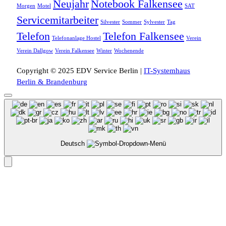
Neujahr
Notebook Falkensee
Morgen
Motel
SAT
Servicemitarbeiter
Silvester
Sommer
Sylvester
Tag
Telefon
Telefon Falkensee
Telefonanlage Hostel
Verein
Verein Dallgow
Verein Falkensee
Winter
Wochenende
Copyright © 2025 EDV Service Berlin |
IT-Systemhaus
Berlin & Brandenburg
Deutsch