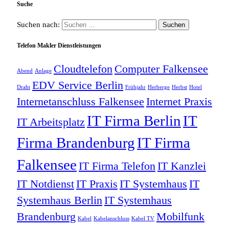
Suche
Suchen nach:
Telefon Makler Dienstleistungen
Cloudtelefon
Computer Falkensee
Abend
Anlage
EDV Service Berlin
Draht
Frühjahr
Herberge
Herbst
Hotel
Internetanschluss Falkensee
Internet Praxis
IT Firma Berlin
IT
IT Arbeitsplatz
Firma Brandenburg
IT Firma
Falkensee
IT Firma Telefon
IT Kanzlei
IT Notdienst
IT Praxis
IT Systemhaus
IT
Systemhaus Berlin
IT Systemhaus
Brandenburg
Mobilfunk
Kabel
Kabelanschluss
Kabel TV