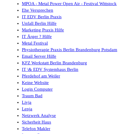
MPOA - Metal Power Open Air - Festival Wittstock
Ehe Versprechen
IT EDV Berlin Praxis
Unfall Berlin Hilfe
Marketing Praxis Hilfe
IT Ärger ? Hilfe
Metal Festival
Physiotherapie Praxis Berlin Brandenburg Potsdam
Email Server Hilfe
KFZ Werkstatt Berlin Brandenburg
IT \& EDV Systemhaus Berlin
Pferdehof am Weiler
Keine Website
Login Computer
Traum Bad
Livja
Lenja
Netzwerk Analyse
Sicherheit Haus
Telefon Makler