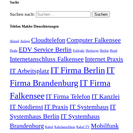
Suche
Suchen nach:
Telefon Makler Dienstleistungen
Cloudtelefon
Computer Falkensee
Abend
Anlage
EDV Service Berlin
Draht
Frühjahr
Herberge
Herbst
Hotel
Internetanschluss Falkensee
Internet Praxis
IT Firma Berlin
IT
IT Arbeitsplatz
Firma Brandenburg
IT Firma
Falkensee
IT Firma Telefon
IT Kanzlei
IT Notdienst
IT Praxis
IT Systemhaus
IT
Systemhaus Berlin
IT Systemhaus
Brandenburg
Mobilfunk
Kabel
Kabelanschluss
Kabel TV