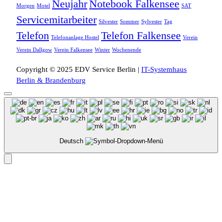
Neujahr
Notebook Falkensee
Morgen
Motel
SAT
Servicemitarbeiter
Silvester
Sommer
Sylvester
Tag
Telefon
Telefon Falkensee
Telefonanlage Hostel
Verein
Verein Dallgow
Verein Falkensee
Winter
Wochenende
Copyright © 2025 EDV Service Berlin |
IT-Systemhaus
Berlin & Brandenburg
Deutsch