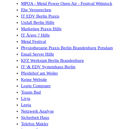
MPOA - Metal Power Open Air - Festival Wittstock
Ehe Versprechen
IT EDV Berlin Praxis
Unfall Berlin Hilfe
Marketing Praxis Hilfe
IT Ärger ? Hilfe
Metal Festival
Physiotherapie Praxis Berlin Brandenburg Potsdam
Email Server Hilfe
KFZ Werkstatt Berlin Brandenburg
IT \& EDV Systemhaus Berlin
Pferdehof am Weiler
Keine Website
Login Computer
Traum Bad
Livja
Lenja
Netzwerk Analyse
Sicherheit Haus
Telefon Makler