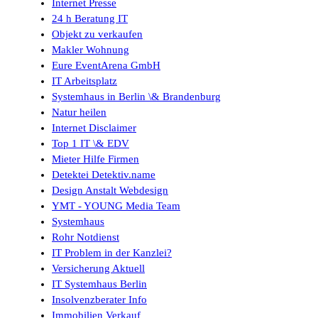
Internet Presse
24 h Beratung IT
Objekt zu verkaufen
Makler Wohnung
Eure EventArena GmbH
IT Arbeitsplatz
Systemhaus in Berlin \& Brandenburg
Natur heilen
Internet Disclaimer
Top 1 IT \& EDV
Mieter Hilfe Firmen
Detektei Detektiv.name
Design Anstalt Webdesign
YMT - YOUNG Media Team
Systemhaus
Rohr Notdienst
IT Problem in der Kanzlei?
Versicherung Aktuell
IT Systemhaus Berlin
Insolvenzberater Info
Immobilien Verkauf