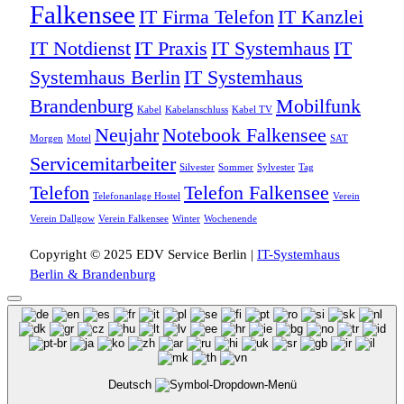
Falkensee
IT Firma Telefon
IT Kanzlei
IT Notdienst
IT Praxis
IT Systemhaus
IT
Systemhaus Berlin
IT Systemhaus
Brandenburg
Mobilfunk
Kabel
Kabelanschluss
Kabel TV
Neujahr
Notebook Falkensee
Morgen
Motel
SAT
Servicemitarbeiter
Silvester
Sommer
Sylvester
Tag
Telefon
Telefon Falkensee
Telefonanlage Hostel
Verein
Verein Dallgow
Verein Falkensee
Winter
Wochenende
Copyright © 2025 EDV Service Berlin |
IT-Systemhaus
Berlin & Brandenburg
Deutsch