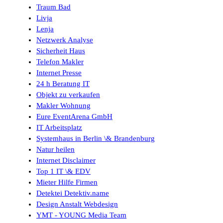
Traum Bad
Livja
Lenja
Netzwerk Analyse
Sicherheit Haus
Telefon Makler
Internet Presse
24 h Beratung IT
Objekt zu verkaufen
Makler Wohnung
Eure EventArena GmbH
IT Arbeitsplatz
Systemhaus in Berlin \& Brandenburg
Natur heilen
Internet Disclaimer
Top 1 IT \& EDV
Mieter Hilfe Firmen
Detektei Detektiv.name
Design Anstalt Webdesign
YMT - YOUNG Media Team