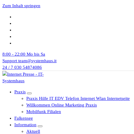
Zum Inhalt springen
8:00 - 22:00
Mo bis Sa
Support
team@systemhaus.it
24 / 7
030 54874086
Praxis
Praxis Hilfe IT EDV Telefon Internet Wlan Internetseite
Willkommen Online Marketing Praxis
Mobilfunk Filialen
Falkensee
Information
Aktuell