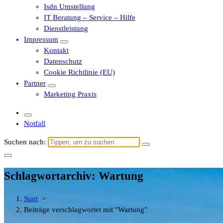
Isdn Umstellung
IT Beratung – Service – Hilfe
Dienstleistung
Impressum
Kontakt
Datenschutz
Cookie Richtlinie (EU)
Partner
Marketing Praxis
Notfall
Suchen nach:
Schlagwortarchiv: Wartung
Start
>
Beiträge verschlagwortet mit "Wartung"