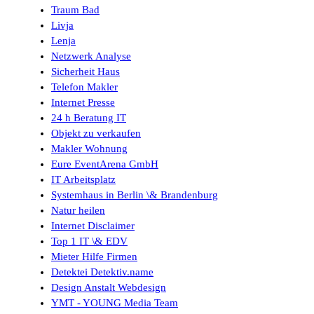
Traum Bad
Livja
Lenja
Netzwerk Analyse
Sicherheit Haus
Telefon Makler
Internet Presse
24 h Beratung IT
Objekt zu verkaufen
Makler Wohnung
Eure EventArena GmbH
IT Arbeitsplatz
Systemhaus in Berlin \& Brandenburg
Natur heilen
Internet Disclaimer
Top 1 IT \& EDV
Mieter Hilfe Firmen
Detektei Detektiv.name
Design Anstalt Webdesign
YMT - YOUNG Media Team