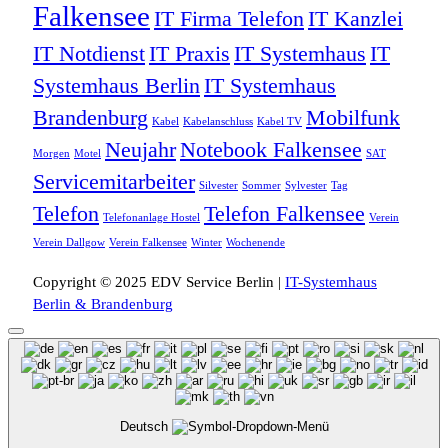
Falkensee
IT Firma Telefon
IT Kanzlei
IT Notdienst
IT Praxis
IT Systemhaus
IT
Systemhaus Berlin
IT Systemhaus
Brandenburg
Mobilfunk
Kabel
Kabelanschluss
Kabel TV
Neujahr
Notebook Falkensee
Morgen
Motel
SAT
Servicemitarbeiter
Silvester
Sommer
Sylvester
Tag
Telefon
Telefon Falkensee
Telefonanlage Hostel
Verein
Verein Dallgow
Verein Falkensee
Winter
Wochenende
Copyright © 2025 EDV Service Berlin |
IT-Systemhaus
Berlin & Brandenburg
Deutsch