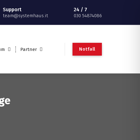
Support
24 / 7
team@systemhaus.it
030 54874086
Notfall
um
Partner
age