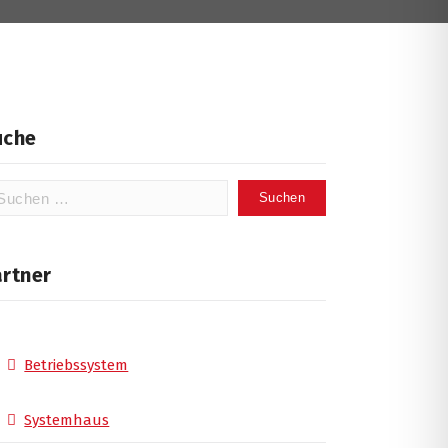
uche
chen
ch:
artner
Betriebssystem
Systemhaus