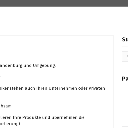
Telefon Makler
S
Su
na
 Brandenburg und Umgebung.
P
hniker stehen auch Ihren Unternehmen oder Privaten
mühsam.
allieren Ihre Produkte und übernehmen die
ortierung)