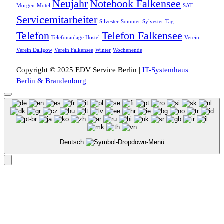
Neujahr
Notebook Falkensee
Morgen
Motel
SAT
Servicemitarbeiter
Silvester
Sommer
Sylvester
Tag
Telefon
Telefon Falkensee
Telefonanlage Hostel
Verein
Verein Dallgow
Verein Falkensee
Winter
Wochenende
Copyright © 2025 EDV Service Berlin |
IT-Systemhaus
Berlin & Brandenburg
Deutsch