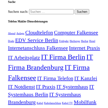
Suche
Suchen nach:
Telefon Makler Dienstleistungen
Cloudtelefon
Computer Falkensee
Abend
Anlage
EDV Service Berlin
Draht
Frühjahr
Herberge
Herbst
Hotel
Internetanschluss Falkensee
Internet Praxis
IT Firma Berlin
IT
IT Arbeitsplatz
Firma Brandenburg
IT Firma
Falkensee
IT Firma Telefon
IT Kanzlei
IT Notdienst
IT Praxis
IT Systemhaus
IT
Systemhaus Berlin
IT Systemhaus
Brandenburg
Mobilfunk
Kabel
Kabelanschluss
Kabel TV