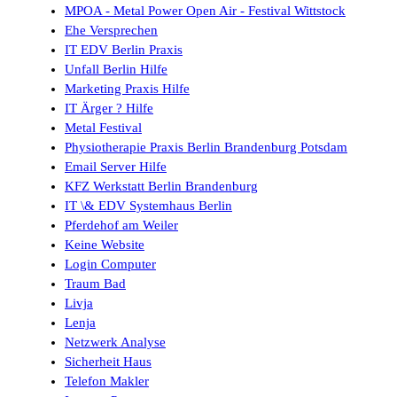
MPOA - Metal Power Open Air - Festival Wittstock
Ehe Versprechen
IT EDV Berlin Praxis
Unfall Berlin Hilfe
Marketing Praxis Hilfe
IT Ärger ? Hilfe
Metal Festival
Physiotherapie Praxis Berlin Brandenburg Potsdam
Email Server Hilfe
KFZ Werkstatt Berlin Brandenburg
IT \& EDV Systemhaus Berlin
Pferdehof am Weiler
Keine Website
Login Computer
Traum Bad
Livja
Lenja
Netzwerk Analyse
Sicherheit Haus
Telefon Makler