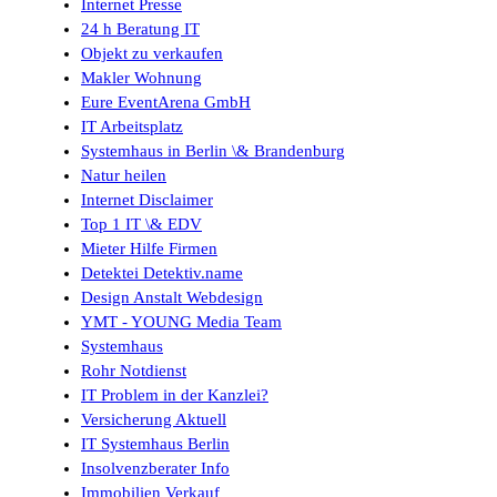
Internet Presse
24 h Beratung IT
Objekt zu verkaufen
Makler Wohnung
Eure EventArena GmbH
IT Arbeitsplatz
Systemhaus in Berlin \& Brandenburg
Natur heilen
Internet Disclaimer
Top 1 IT \& EDV
Mieter Hilfe Firmen
Detektei Detektiv.name
Design Anstalt Webdesign
YMT - YOUNG Media Team
Systemhaus
Rohr Notdienst
IT Problem in der Kanzlei?
Versicherung Aktuell
IT Systemhaus Berlin
Insolvenzberater Info
Immobilien Verkauf