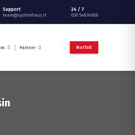
Support
24 / 7
team@systemhaus.it
030 54874086
Notfall
um
Partner
sin