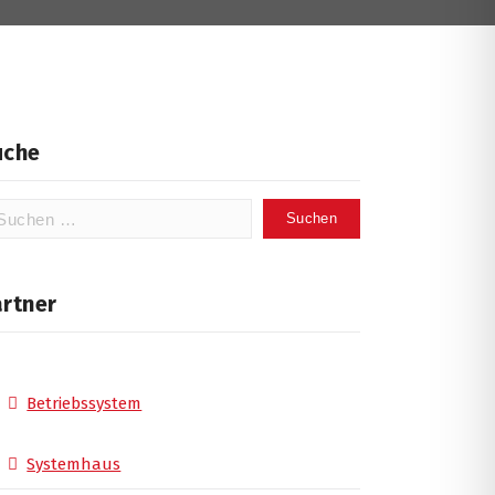
uche
chen
ch:
artner
Betriebssystem
Systemhaus