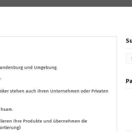
Telefon Makler
S
Su
na
 Brandenburg und Umgebung.
P
hniker stehen auch Ihren Unternehmen oder Privaten
mühsam.
allieren Ihre Produkte und übernehmen die
ortierung)