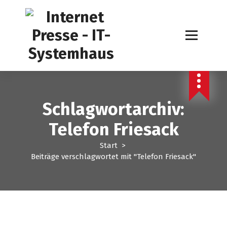
Z
u
m
I
n
h
a
l
t
Schlagwortarchiv:
s
p
Telefon Friesack
r
i
Start
>
n
Beiträge verschlagwortet mit "Telefon Friesack"
g
e
n
EDV Service
Internet Presse
Telefon Makler