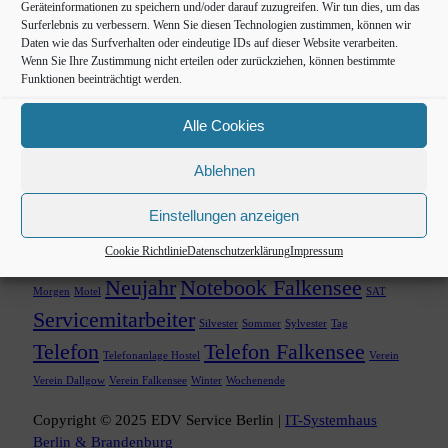
Draht
Frühjahr
Herberge
Herbst
Hotel
Geräteinformationen zu speichern und/oder darauf zuzugreifen. Wir tun dies, um das
Surferlebnis zu verbessern. Wenn Sie diesen Technologien zustimmen, können wir
Internetanschluss Falkensee
Internet Praxis
Daten wie das Surfverhalten oder eindeutige IDs auf dieser Website verarbeiten.
IT Firma Berlin
IT
Wenn Sie Ihre Zustimmung nicht erteilen oder zurückziehen, können bestimmte
IT Arbeitsplatz
Funktionen beeinträchtigt werden.
Firma Brandenburg
IT Firma
Alle Cookies
Falkensee
IT Firma Telefon
IT Kanzlei
Ablehnen
IT Notdienst
IT Praxis
IT Systemhaus
IT
Einstellungen anzeigen
Systemhaus Berlin
IT Systemhaus
Cookie Richtlinie
Datenschutzerklärung
Impressum
Brandenburg
Mobilfunk
Kabel
Kabelanschluss
Kabel TV
Neujahr
Notebook Falkensee
Morgen
Motel
SAT
Servicemitarbeiter
Silvester
Sommer
Sylvester
Tag
Telefon
Telefon Falkensee
Telefonanlage Hostel
Verein
Verein Dallgow
Verein Falkensee
Winter
Wochenende
Copyright © 2025 EDV Service Berlin |
IT-Systemhaus
Berlin & Brandenburg