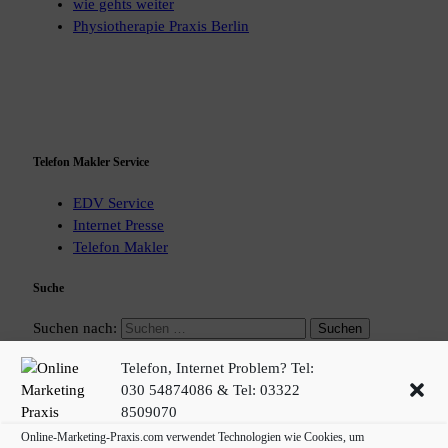
wie gehts weiter
Physiotherapie Praxis Berlin
Telefon Makler Service
EDV Service
Internet Presse
Telefon Makler
Suche
Suchen nach:
Telefon, Internet Problem? Tel:
Telefon Makler Dienstleistungen
030 54874086 & Tel: 03322
Cloudtelefon
Computer Falkensee
8509070
Abend
Anlage
Online-Marketing-Praxis.com verwendet Technologien wie Cookies, um
EDV Service Berlin