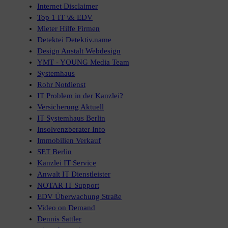
Internet Disclaimer
Top 1 IT \& EDV
Mieter Hilfe Firmen
Detektei Detektiv.name
Design Anstalt Webdesign
YMT - YOUNG Media Team
Systemhaus
Rohr Notdienst
IT Problem in der Kanzlei?
Versicherung Aktuell
IT Systemhaus Berlin
Insolvenzberater Info
Immobilien Verkauf
SET Berlin
Kanzlei IT Service
Anwalt IT Dienstleister
NOTAR IT Support
EDV Überwachung Straße
Video on Demand
Dennis Sattler