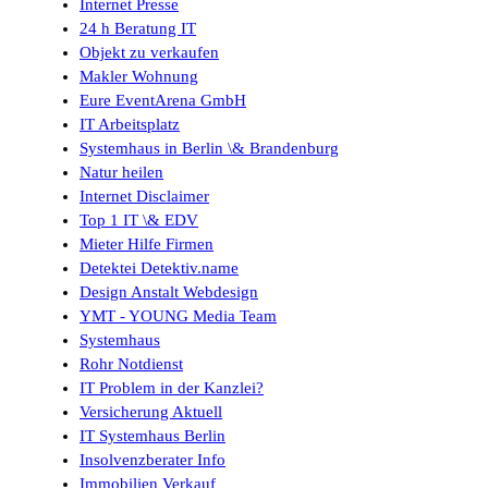
Internet Presse
24 h Beratung IT
Objekt zu verkaufen
Makler Wohnung
Eure EventArena GmbH
IT Arbeitsplatz
Systemhaus in Berlin \& Brandenburg
Natur heilen
Internet Disclaimer
Top 1 IT \& EDV
Mieter Hilfe Firmen
Detektei Detektiv.name
Design Anstalt Webdesign
YMT - YOUNG Media Team
Systemhaus
Rohr Notdienst
IT Problem in der Kanzlei?
Versicherung Aktuell
IT Systemhaus Berlin
Insolvenzberater Info
Immobilien Verkauf