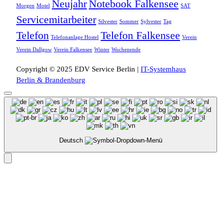
Neujahr
Notebook Falkensee
Morgen
Motel
SAT
Servicemitarbeiter
Silvester
Sommer
Sylvester
Tag
Telefon
Telefon Falkensee
Telefonanlage Hostel
Verein
Verein Dallgow
Verein Falkensee
Winter
Wochenende
Copyright © 2025 EDV Service Berlin |
IT-Systemhaus
Berlin & Brandenburg
Deutsch