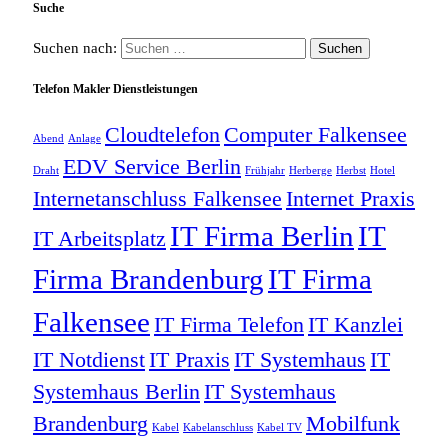
Suche
Suchen nach:
Telefon Makler Dienstleistungen
Cloudtelefon
Computer Falkensee
Abend
Anlage
EDV Service Berlin
Draht
Frühjahr
Herberge
Herbst
Hotel
Internetanschluss Falkensee
Internet Praxis
IT Firma Berlin
IT
IT Arbeitsplatz
Firma Brandenburg
IT Firma
Falkensee
IT Firma Telefon
IT Kanzlei
IT Notdienst
IT Praxis
IT Systemhaus
IT
Systemhaus Berlin
IT Systemhaus
Brandenburg
Mobilfunk
Kabel
Kabelanschluss
Kabel TV