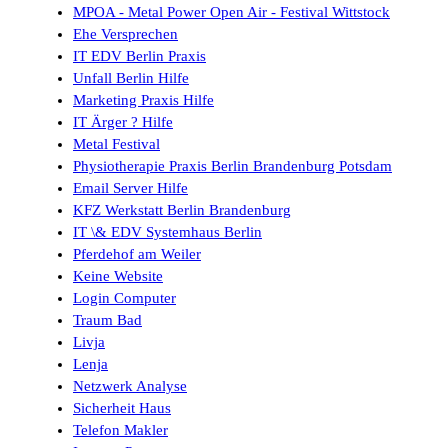
MPOA - Metal Power Open Air - Festival Wittstock
Ehe Versprechen
IT EDV Berlin Praxis
Unfall Berlin Hilfe
Marketing Praxis Hilfe
IT Ärger ? Hilfe
Metal Festival
Physiotherapie Praxis Berlin Brandenburg Potsdam
Email Server Hilfe
KFZ Werkstatt Berlin Brandenburg
IT \& EDV Systemhaus Berlin
Pferdehof am Weiler
Keine Website
Login Computer
Traum Bad
Livja
Lenja
Netzwerk Analyse
Sicherheit Haus
Telefon Makler