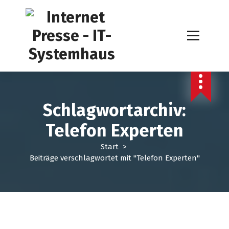
Z
u
m
I
n
h
a
l
t
Schlagwortarchiv:
s
p
Telefon Experten
r
i
Start
>
n
Beiträge verschlagwortet mit "Telefon Experten"
g
e
n
EDV Service
Internet Presse
Telefon Makler