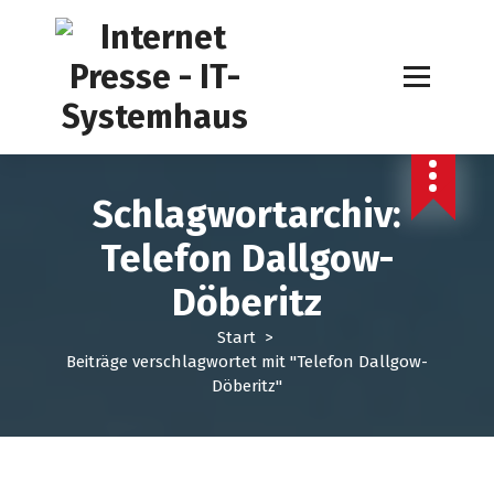
Z
u
m
I
n
h
a
l
Schlagwortarchiv:
t
s
Telefon Dallgow-
p
r
Döberitz
i
n
Start
>
g
Beiträge verschlagwortet mit "Telefon Dallgow-
e
Döberitz"
n
EDV Service
Internet Presse