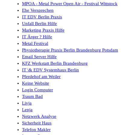
MPOA - Metal Power Open Air - Festival Wittstock
Ehe Versprechen
IT EDV Berlin Praxis
Unfall Berlin Hilfe
Marketing Praxis Hilfe
IT Ärger ? Hilfe
Metal Festival
Physiotherapie Praxis Berlin Brandenburg Potsdam
Email Server Hilfe
KFZ Werkstatt Berlin Brandenburg
IT \& EDV Systemhaus Berlin
Pferdehof am Weiler
Keine Website
Login Computer
Traum Bad
Livja
Lenja
Netzwerk Analyse
Sicherheit Haus
Telefon Makler