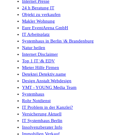
Internet Presse
24 h Beratung IT
Objekt zu verkaufen
Makler Wohnung
Eure EventArena GmbH
IT Arbeitsplatz
Systemhaus in Berlin \& Brandenburg
Natur heilen
Internet Disclaimer
Top 1 IT \& EDV
Mieter Hilfe Firmen
Detektei Detektiv.name
Design Anstalt Webdesign
YMT - YOUNG Media Team
Systemhaus
Rohr Notdienst
IT Problem in der Kanzlei?
Versicherung Aktuell
IT Systemhaus Berlin
Insolvenzberater Info
Immobilien Verkauf