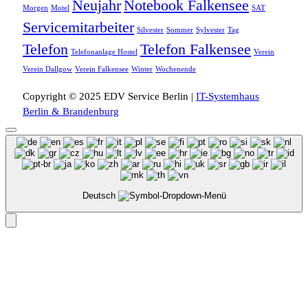
Neujahr
Notebook Falkensee
Morgen
Motel
SAT
Servicemitarbeiter
Silvester
Sommer
Sylvester
Tag
Telefon
Telefon Falkensee
Telefonanlage Hostel
Verein
Verein Dallgow
Verein Falkensee
Winter
Wochenende
Copyright © 2025 EDV Service Berlin |
IT-Systemhaus
Berlin & Brandenburg
Deutsch