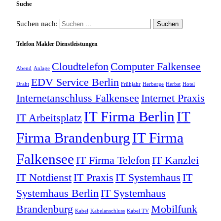
Suche
Suchen nach:
Telefon Makler Dienstleistungen
Cloudtelefon
Computer Falkensee
Abend
Anlage
EDV Service Berlin
Draht
Frühjahr
Herberge
Herbst
Hotel
Internetanschluss Falkensee
Internet Praxis
IT Firma Berlin
IT
IT Arbeitsplatz
Firma Brandenburg
IT Firma
Falkensee
IT Firma Telefon
IT Kanzlei
IT Notdienst
IT Praxis
IT Systemhaus
IT
Systemhaus Berlin
IT Systemhaus
Brandenburg
Mobilfunk
Kabel
Kabelanschluss
Kabel TV