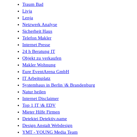
Traum Bad
Livja
Lenja
Netzwerk Analyse
Sicherheit Haus
Telefon Makler
Internet Presse
24 h Beratung IT
Objekt zu verkaufen
Makler Wohnung
Eure EventArena GmbH
IT Arbeitsplatz
Systemhaus in Berlin \& Brandenburg
Natur heilen
Internet Disclaimer
Top 1 IT \& EDV
Mieter Hilfe Firmen
Detektei Detektiv.name
Design Anstalt Webdesign
YMT - YOUNG Media Team