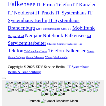
Falkensee
IT Firma Telefon
IT Kanzlei
IT Notdienst
IT Praxis
IT Systemhaus
IT
Systemhaus Berlin
IT Systemhaus
Brandenburg
Mobilfunk
Kabel
Kabelanschluss
Kabel TV
Neujahr
Notebook Falkensee
Morgen
Motel
SAT
Servicemitarbeiter
Silvester
Sommer
Sylvester
Tag
Telefon
Telefon Falkensee
Telefonanlage Hostel
Verein
Verein Dallgow
Verein Falkensee
Winter
Wochenende
Copyright © 2025 EDV Service Berlin |
IT-Systemhaus
Berlin & Brandenburg
Deutsch