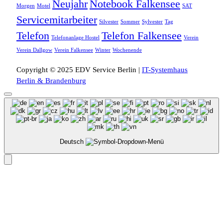
Neujahr
Notebook Falkensee
Morgen
Motel
SAT
Servicemitarbeiter
Silvester
Sommer
Sylvester
Tag
Telefon
Telefon Falkensee
Telefonanlage Hostel
Verein
Verein Dallgow
Verein Falkensee
Winter
Wochenende
Copyright © 2025 EDV Service Berlin |
IT-Systemhaus
Berlin & Brandenburg
Deutsch