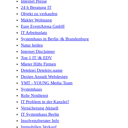
Internet Presse
24 h Beratung IT
Objekt zu verkaufen
Makler Wohnung
Eure EventArena GmbH
IT Arbeitsplatz
Systemhaus in Berlin \& Brandenburg
Natur heilen
Internet Disclaimer
Top 1 IT \& EDV
Mieter Hilfe Firmen
Detektei Detektiv.name
Design Anstalt Webdesign
YMT - YOUNG Media Team
Systemhaus
Rohr Notdienst
IT Problem in der Kanzlei?
Versicherung Aktuell
IT Systemhaus Berlin
Insolvenzberater Info
Immobilien Verkauf