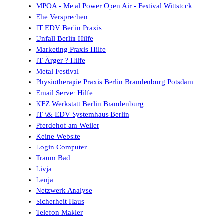
MPOA - Metal Power Open Air - Festival Wittstock
Ehe Versprechen
IT EDV Berlin Praxis
Unfall Berlin Hilfe
Marketing Praxis Hilfe
IT Ärger ? Hilfe
Metal Festival
Physiotherapie Praxis Berlin Brandenburg Potsdam
Email Server Hilfe
KFZ Werkstatt Berlin Brandenburg
IT \& EDV Systemhaus Berlin
Pferdehof am Weiler
Keine Website
Login Computer
Traum Bad
Livja
Lenja
Netzwerk Analyse
Sicherheit Haus
Telefon Makler