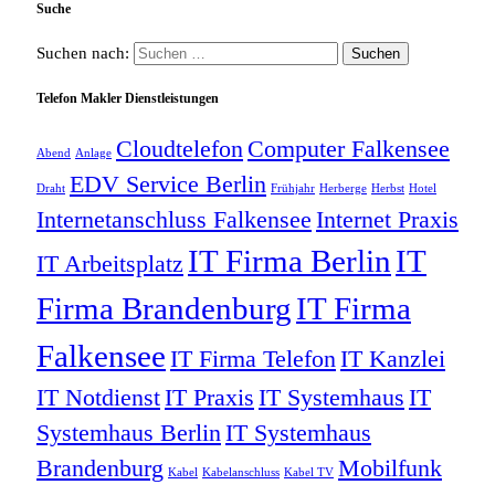
Suche
Suchen nach:
Telefon Makler Dienstleistungen
Cloudtelefon
Computer Falkensee
Abend
Anlage
EDV Service Berlin
Draht
Frühjahr
Herberge
Herbst
Hotel
Internetanschluss Falkensee
Internet Praxis
IT Firma Berlin
IT
IT Arbeitsplatz
Firma Brandenburg
IT Firma
Falkensee
IT Firma Telefon
IT Kanzlei
IT Notdienst
IT Praxis
IT Systemhaus
IT
Systemhaus Berlin
IT Systemhaus
Brandenburg
Mobilfunk
Kabel
Kabelanschluss
Kabel TV