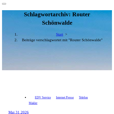
Schlagwortarchiv: Router
Schönwalde
Start
>
Beiträge verschlagwortet mit "Router Schönwalde"
EDV Service
Internet Presse
Telefon
Makler
Mai 31 2026