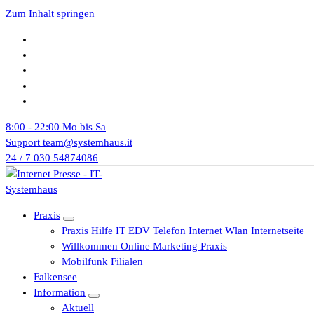
Zum Inhalt springen
8:00 - 22:00
Mo bis Sa
Support
team@systemhaus.it
24 / 7
030 54874086
Praxis
Praxis Hilfe IT EDV Telefon Internet Wlan Internetseite
Willkommen Online Marketing Praxis
Mobilfunk Filialen
Falkensee
Information
Aktuell