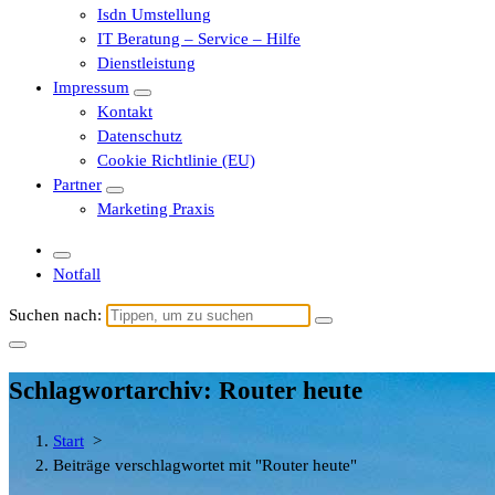
Isdn Umstellung
IT Beratung – Service – Hilfe
Dienstleistung
Impressum
Kontakt
Datenschutz
Cookie Richtlinie (EU)
Partner
Marketing Praxis
Notfall
Suchen nach:
Schlagwortarchiv: Router heute
Start
>
Beiträge verschlagwortet mit "Router heute"