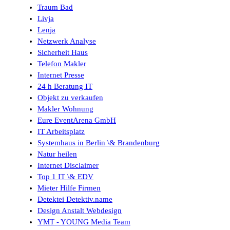
Traum Bad
Livja
Lenja
Netzwerk Analyse
Sicherheit Haus
Telefon Makler
Internet Presse
24 h Beratung IT
Objekt zu verkaufen
Makler Wohnung
Eure EventArena GmbH
IT Arbeitsplatz
Systemhaus in Berlin \& Brandenburg
Natur heilen
Internet Disclaimer
Top 1 IT \& EDV
Mieter Hilfe Firmen
Detektei Detektiv.name
Design Anstalt Webdesign
YMT - YOUNG Media Team