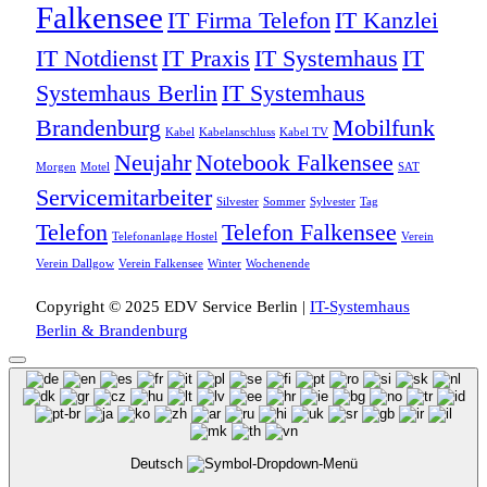
Falkensee
IT Firma Telefon
IT Kanzlei
IT Notdienst
IT Praxis
IT Systemhaus
IT
Systemhaus Berlin
IT Systemhaus
Brandenburg
Mobilfunk
Kabel
Kabelanschluss
Kabel TV
Neujahr
Notebook Falkensee
Morgen
Motel
SAT
Servicemitarbeiter
Silvester
Sommer
Sylvester
Tag
Telefon
Telefon Falkensee
Telefonanlage Hostel
Verein
Verein Dallgow
Verein Falkensee
Winter
Wochenende
Copyright © 2025 EDV Service Berlin |
IT-Systemhaus
Berlin & Brandenburg
Deutsch