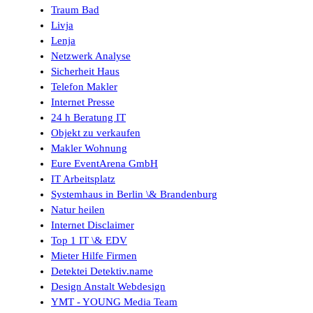
Traum Bad
Livja
Lenja
Netzwerk Analyse
Sicherheit Haus
Telefon Makler
Internet Presse
24 h Beratung IT
Objekt zu verkaufen
Makler Wohnung
Eure EventArena GmbH
IT Arbeitsplatz
Systemhaus in Berlin \& Brandenburg
Natur heilen
Internet Disclaimer
Top 1 IT \& EDV
Mieter Hilfe Firmen
Detektei Detektiv.name
Design Anstalt Webdesign
YMT - YOUNG Media Team