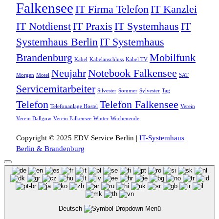
Falkensee
IT Firma Telefon
IT Kanzlei
IT Notdienst
IT Praxis
IT Systemhaus
IT
Systemhaus Berlin
IT Systemhaus
Brandenburg
Mobilfunk
Kabel
Kabelanschluss
Kabel TV
Neujahr
Notebook Falkensee
Morgen
Motel
SAT
Servicemitarbeiter
Silvester
Sommer
Sylvester
Tag
Telefon
Telefon Falkensee
Telefonanlage Hostel
Verein
Verein Dallgow
Verein Falkensee
Winter
Wochenende
Copyright © 2025 EDV Service Berlin |
IT-Systemhaus
Berlin & Brandenburg
Deutsch