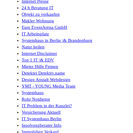
Internet Presse
24 h Beratung IT
Objekt zu verkaufen
Makler Wohnung
Eure EventArena GmbH
IT Arbeitsplatz
Systemhaus in Berlin \& Brandenburg
Natur heilen
Internet Disclaimer
Top 1 IT \& EDV
Mieter Hilfe Firmen
Detektei Detektiv.name
Design Anstalt Webdesign
YMT - YOUNG Media Team
Systemhaus
Rohr Notdienst
IT Problem in der Kanzlei?
Versicherung Aktuell
IT Systemhaus Berlin
Insolvenzberater Info
Immobilien Verkauf