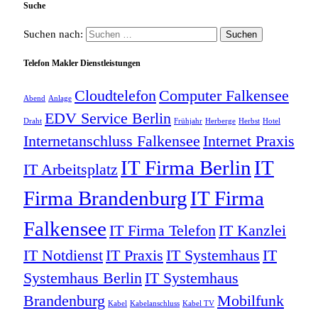
Suche
Suchen nach:
Telefon Makler Dienstleistungen
Cloudtelefon
Computer Falkensee
Abend
Anlage
EDV Service Berlin
Draht
Frühjahr
Herberge
Herbst
Hotel
Internetanschluss Falkensee
Internet Praxis
IT Firma Berlin
IT
IT Arbeitsplatz
Firma Brandenburg
IT Firma
Falkensee
IT Firma Telefon
IT Kanzlei
IT Notdienst
IT Praxis
IT Systemhaus
IT
Systemhaus Berlin
IT Systemhaus
Brandenburg
Mobilfunk
Kabel
Kabelanschluss
Kabel TV