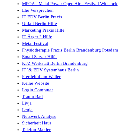
MPOA - Metal Power Open Air - Festival Wittstock
Ehe Versprechen
IT EDV Berlin Praxis
Unfall Berlin Hilfe
Marketing Praxis Hilfe
IT Ärger ? Hilfe
Metal Festival
Physiotherapie Praxis Berlin Brandenburg Potsdam
Email Server Hilfe
KFZ Werkstatt Berlin Brandenburg
IT \& EDV Systemhaus Berlin
Pferdehof am Weiler
Keine Website
Login Computer
Traum Bad
Livja
Lenja
Netzwerk Analyse
Sicherheit Haus
Telefon Makler