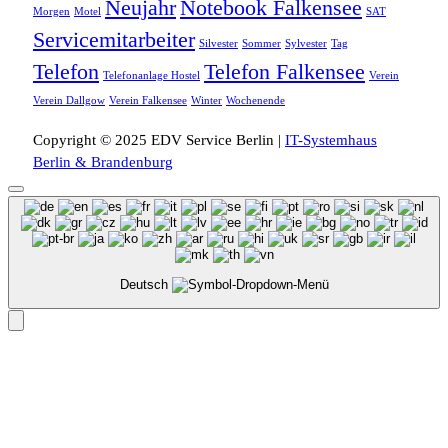
Neujahr
Notebook Falkensee
Morgen
Motel
SAT
Servicemitarbeiter
Silvester
Sommer
Sylvester
Tag
Telefon
Telefon Falkensee
Telefonanlage Hostel
Verein
Verein Dallgow
Verein Falkensee
Winter
Wochenende
Copyright © 2025 EDV Service Berlin |
IT-Systemhaus
Berlin & Brandenburg
Deutsch