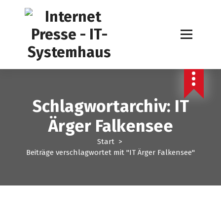
Z
u
m
I
n
h
a
l
t
Schlagwortarchiv: IT
s
p
Ärger Falkensee
r
i
Start
>
n
Beiträge verschlagwortet mit "IT Ärger Falkensee"
g
e
n
EDV Service
Internet Presse