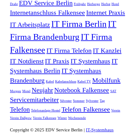
EDV Service Berlin
Draht
Frühjahr
Herberge
Herbst
Hotel
Internetanschluss Falkensee
Internet Praxis
IT Firma Berlin
IT
IT Arbeitsplatz
Firma Brandenburg
IT Firma
Falkensee
IT Firma Telefon
IT Kanzlei
IT Notdienst
IT Praxis
IT Systemhaus
IT
Systemhaus Berlin
IT Systemhaus
Brandenburg
Mobilfunk
Kabel
Kabelanschluss
Kabel TV
Neujahr
Notebook Falkensee
Morgen
Motel
SAT
Servicemitarbeiter
Silvester
Sommer
Sylvester
Tag
Telefon
Telefon Falkensee
Telefonanlage Hostel
Verein
Verein Dallgow
Verein Falkensee
Winter
Wochenende
Copyright © 2025 EDV Service Berlin |
IT-Systemhaus