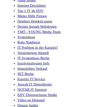
Natur heilen
Internet Disclaimer
Top 1 IT \& EDV
Mieter Hilfe Firmen
Detektei Detektiv.name
Design Anstalt Webdesign
YMT - YOUNG Media Team
Systemhaus
Rohr Notdienst
IT Problem in der Kanzlei?
Versicherung Aktuell
IT Systemhaus Berlin
Insolvenzberater Info
Immobilien Verkauf
SET Berlin
Kanzlei IT Service
Anwalt IT Dienstleister
NOTAR IT Support
EDV Überwachung Straße
Video on Demand
Dennis Sattler