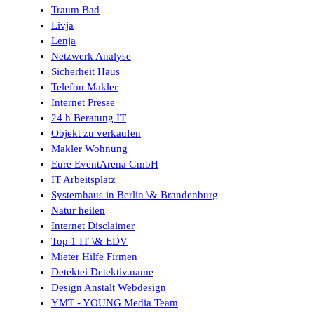
Traum Bad
Livja
Lenja
Netzwerk Analyse
Sicherheit Haus
Telefon Makler
Internet Presse
24 h Beratung IT
Objekt zu verkaufen
Makler Wohnung
Eure EventArena GmbH
IT Arbeitsplatz
Systemhaus in Berlin \& Brandenburg
Natur heilen
Internet Disclaimer
Top 1 IT \& EDV
Mieter Hilfe Firmen
Detektei Detektiv.name
Design Anstalt Webdesign
YMT - YOUNG Media Team