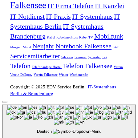
Falkensee
IT Firma Telefon
IT Kanzlei
IT Notdienst
IT Praxis
IT Systemhaus
IT
Systemhaus Berlin
IT Systemhaus
Brandenburg
Mobilfunk
Kabel
Kabelanschluss
Kabel TV
Neujahr
Notebook Falkensee
Morgen
Motel
SAT
Servicemitarbeiter
Silvester
Sommer
Sylvester
Tag
Telefon
Telefon Falkensee
Telefonanlage Hostel
Verein
Verein Dallgow
Verein Falkensee
Winter
Wochenende
Copyright © 2025 EDV Service Berlin |
IT-Systemhaus
Berlin & Brandenburg
Deutsch