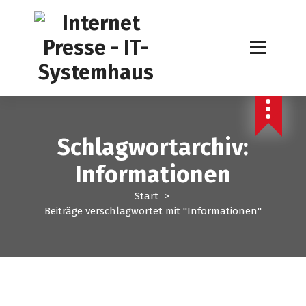
Z
u
m
I
n
h
a
l
t
Schlagwortarchiv:
s
p
Informationen
r
i
Start
>
n
Beiträge verschlagwortet mit "Informationen"
g
e
n
Internet Presse