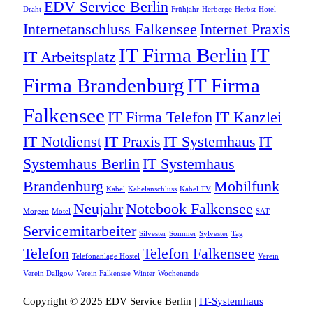
EDV Service Berlin
Draht
Frühjahr
Herberge
Herbst
Hotel
Internetanschluss Falkensee
Internet Praxis
IT Firma Berlin
IT
IT Arbeitsplatz
Firma Brandenburg
IT Firma
Falkensee
IT Firma Telefon
IT Kanzlei
IT Notdienst
IT Praxis
IT Systemhaus
IT
Systemhaus Berlin
IT Systemhaus
Brandenburg
Mobilfunk
Kabel
Kabelanschluss
Kabel TV
Neujahr
Notebook Falkensee
Morgen
Motel
SAT
Servicemitarbeiter
Silvester
Sommer
Sylvester
Tag
Telefon
Telefon Falkensee
Telefonanlage Hostel
Verein
Verein Dallgow
Verein Falkensee
Winter
Wochenende
Copyright © 2025 EDV Service Berlin |
IT-Systemhaus