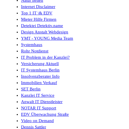
Natur heilen
Internet Disclaimer
Top 1 IT \& EDV
Mieter Hilfe Firmen
Detektei Detektiv.name
Design Anstalt Webdesign
YMT - YOUNG Media Team
Systemhaus
Rohr Notdienst
IT Problem in der Kanzlei?
Versicherung Aktuell
IT Systemhaus Berlin
Insolvenzberater Info
Immobilien Verkauf
SET Berlin
Kanzlei IT Service
Anwalt IT Dienstleister
NOTAR IT Support
EDV Überwachung Straße
Video on Demand
Dennis Sattler