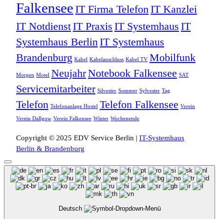
Falkensee
IT Firma Telefon
IT Kanzlei
IT Notdienst
IT Praxis
IT Systemhaus
IT
Systemhaus Berlin
IT Systemhaus
Brandenburg
Mobilfunk
Kabel
Kabelanschluss
Kabel TV
Neujahr
Notebook Falkensee
Morgen
Motel
SAT
Servicemitarbeiter
Silvester
Sommer
Sylvester
Tag
Telefon
Telefon Falkensee
Telefonanlage Hostel
Verein
Verein Dallgow
Verein Falkensee
Winter
Wochenende
Copyright © 2025 EDV Service Berlin |
IT-Systemhaus
Berlin & Brandenburg
Deutsch