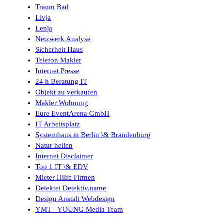
Traum Bad
Livja
Lenja
Netzwerk Analyse
Sicherheit Haus
Telefon Makler
Internet Presse
24 h Beratung IT
Objekt zu verkaufen
Makler Wohnung
Eure EventArena GmbH
IT Arbeitsplatz
Systemhaus in Berlin \& Brandenburg
Natur heilen
Internet Disclaimer
Top 1 IT \& EDV
Mieter Hilfe Firmen
Detektei Detektiv.name
Design Anstalt Webdesign
YMT - YOUNG Media Team