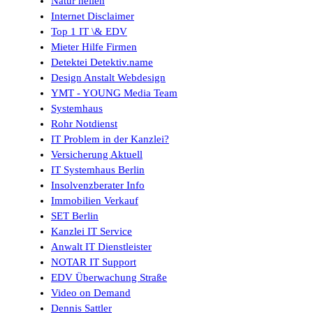
Natur heilen
Internet Disclaimer
Top 1 IT \& EDV
Mieter Hilfe Firmen
Detektei Detektiv.name
Design Anstalt Webdesign
YMT - YOUNG Media Team
Systemhaus
Rohr Notdienst
IT Problem in der Kanzlei?
Versicherung Aktuell
IT Systemhaus Berlin
Insolvenzberater Info
Immobilien Verkauf
SET Berlin
Kanzlei IT Service
Anwalt IT Dienstleister
NOTAR IT Support
EDV Überwachung Straße
Video on Demand
Dennis Sattler