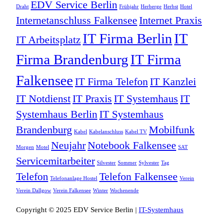
EDV Service Berlin
Draht
Frühjahr
Herberge
Herbst
Hotel
Internetanschluss Falkensee
Internet Praxis
IT Firma Berlin
IT
IT Arbeitsplatz
Firma Brandenburg
IT Firma
Falkensee
IT Firma Telefon
IT Kanzlei
IT Notdienst
IT Praxis
IT Systemhaus
IT
Systemhaus Berlin
IT Systemhaus
Brandenburg
Mobilfunk
Kabel
Kabelanschluss
Kabel TV
Neujahr
Notebook Falkensee
Morgen
Motel
SAT
Servicemitarbeiter
Silvester
Sommer
Sylvester
Tag
Telefon
Telefon Falkensee
Telefonanlage Hostel
Verein
Verein Dallgow
Verein Falkensee
Winter
Wochenende
Copyright © 2025 EDV Service Berlin |
IT-Systemhaus