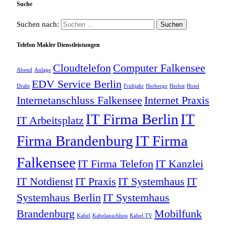
Suche
Suchen nach:
Telefon Makler Dienstleistungen
Cloudtelefon
Computer Falkensee
Abend
Anlage
EDV Service Berlin
Draht
Frühjahr
Herberge
Herbst
Hotel
Internetanschluss Falkensee
Internet Praxis
IT Firma Berlin
IT
IT Arbeitsplatz
Firma Brandenburg
IT Firma
Falkensee
IT Firma Telefon
IT Kanzlei
IT Notdienst
IT Praxis
IT Systemhaus
IT
Systemhaus Berlin
IT Systemhaus
Brandenburg
Mobilfunk
Kabel
Kabelanschluss
Kabel TV