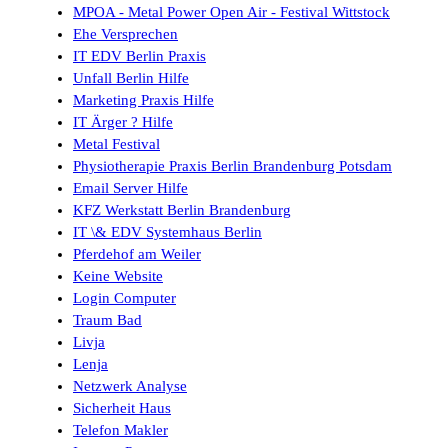
MPOA - Metal Power Open Air - Festival Wittstock
Ehe Versprechen
IT EDV Berlin Praxis
Unfall Berlin Hilfe
Marketing Praxis Hilfe
IT Ärger ? Hilfe
Metal Festival
Physiotherapie Praxis Berlin Brandenburg Potsdam
Email Server Hilfe
KFZ Werkstatt Berlin Brandenburg
IT \& EDV Systemhaus Berlin
Pferdehof am Weiler
Keine Website
Login Computer
Traum Bad
Livja
Lenja
Netzwerk Analyse
Sicherheit Haus
Telefon Makler