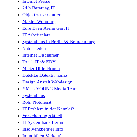
Internet Presse
24 h Beratung IT
Objekt zu verkaufen
Makler Wohnung
Eure EventArena GmbH
IT Arbeitsplatz
Systemhaus in Berlin \& Brandenburg
Natur heilen
Internet Disclaimer
Top 1 IT \& EDV
Mieter Hilfe Firmen
Detektei Detektiv.name
Design Anstalt Webdesign
YMT - YOUNG Media Team
Systemhaus
Rohr Notdienst
IT Problem in der Kanzlei?
Versicherung Aktuell
IT Systemhaus Berlin
Insolvenzberater Info
Immobilien Verkauf