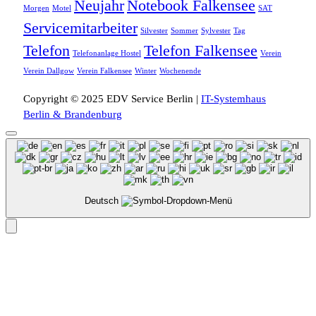
Neujahr
Notebook Falkensee
Morgen
Motel
SAT
Servicemitarbeiter
Silvester
Sommer
Sylvester
Tag
Telefon
Telefon Falkensee
Telefonanlage Hostel
Verein
Verein Dallgow
Verein Falkensee
Winter
Wochenende
Copyright © 2025 EDV Service Berlin |
IT-Systemhaus
Berlin & Brandenburg
Deutsch