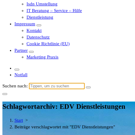
Isdn Umstellung
IT Beratung – Service – Hilfe
Dienstleistung
Impressum
Kontakt
Datenschutz
Cookie Richtlinie (EU)
Partner
Marketing Praxis
Notfall
Suchen nach:
Schlagwortarchiv: EDV Dienstleistungen
Start
>
Beiträge verschlagwortet mit "EDV Dienstleistungen"