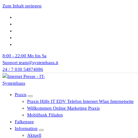
Zum Inhalt springen
8:00 - 22:00
Mo bis Sa
Support
team@systemhaus.it
24 / 7
030 54874086
Praxis
Praxis Hilfe IT EDV Telefon Internet Wlan Internetseite
Willkommen Online Marketing Praxis
Mobilfunk Filialen
Falkensee
Information
Aktuell