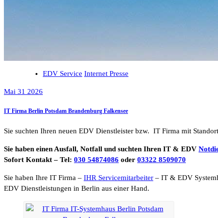
EDV Service
Internet Presse
Mai 31 2026
IT Firma Berlin Potsdam Brandenburg Falkensee
Sie suchten Ihren neuen EDV Dienstleister bzw. IT Firma mit Standor
Sie haben einen Ausfall, Notfall und suchten Ihren IT & EDV
Notdi
Sofort Kontakt – Tel:
030 54874086
oder
03322 8509070
Sie haben Ihre IT Firma –
IHR Servicemitarbeiter
– IT & EDV System
EDV Dienstleistungen in Berlin aus einer Hand.