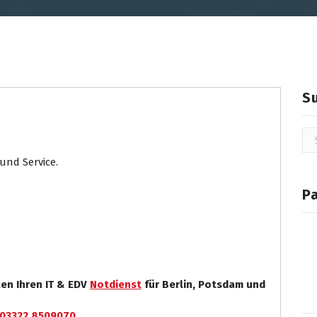
S
Su
na
und Service.
P
ten Ihren IT & EDV
Notdienst
für Berlin, Potsdam und
03322 8509070