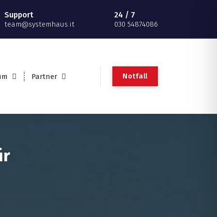
Support
24 / 7
team@systemhaus.it
030 54874086
Notfall
um
Partner
ür