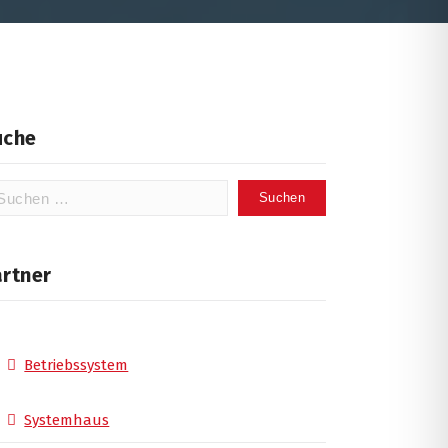
uche
chen
ch:
artner
Betriebssystem
Systemhaus