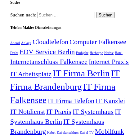
Suche
Suchen nach:
Telefon Makler Dienstleistungen
Cloudtelefon
Computer Falkensee
Abend
Anlage
EDV Service Berlin
Draht
Frühjahr
Herberge
Herbst
Hotel
Internetanschluss Falkensee
Internet Praxis
IT Firma Berlin
IT
IT Arbeitsplatz
Firma Brandenburg
IT Firma
Falkensee
IT Firma Telefon
IT Kanzlei
IT Notdienst
IT Praxis
IT Systemhaus
IT
Systemhaus Berlin
IT Systemhaus
Brandenburg
Mobilfunk
Kabel
Kabelanschluss
Kabel TV