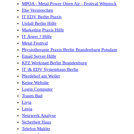
MPOA - Metal Power Open Air - Festival Wittstock
Ehe Versprechen
IT EDV Berlin Praxis
Unfall Berlin Hilfe
Marketing Praxis Hilfe
IT Ärger ? Hilfe
Metal Festival
Physiotherapie Praxis Berlin Brandenburg Potsdam
Email Server Hilfe
KFZ Werkstatt Berlin Brandenburg
IT \& EDV Systemhaus Berlin
Pferdehof am Weiler
Keine Website
Login Computer
Traum Bad
Livja
Lenja
Netzwerk Analyse
Sicherheit Haus
Telefon Makler