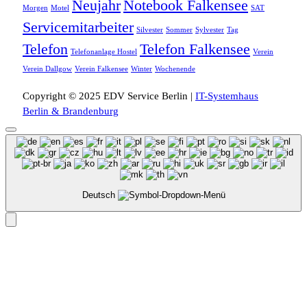
Neujahr
Notebook Falkensee
Morgen
Motel
SAT
Servicemitarbeiter
Silvester
Sommer
Sylvester
Tag
Telefon
Telefon Falkensee
Telefonanlage Hostel
Verein
Verein Dallgow
Verein Falkensee
Winter
Wochenende
Copyright © 2025 EDV Service Berlin |
IT-Systemhaus
Berlin & Brandenburg
Deutsch