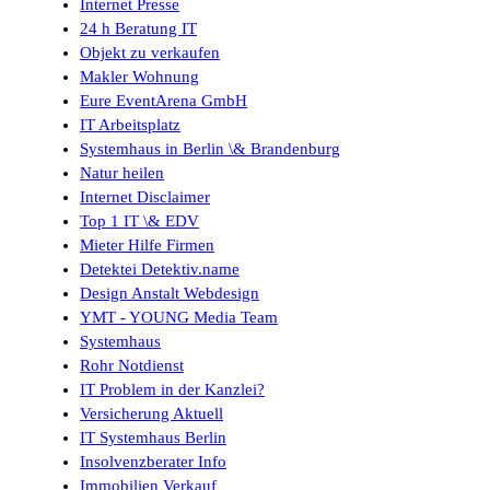
Internet Presse
24 h Beratung IT
Objekt zu verkaufen
Makler Wohnung
Eure EventArena GmbH
IT Arbeitsplatz
Systemhaus in Berlin \& Brandenburg
Natur heilen
Internet Disclaimer
Top 1 IT \& EDV
Mieter Hilfe Firmen
Detektei Detektiv.name
Design Anstalt Webdesign
YMT - YOUNG Media Team
Systemhaus
Rohr Notdienst
IT Problem in der Kanzlei?
Versicherung Aktuell
IT Systemhaus Berlin
Insolvenzberater Info
Immobilien Verkauf