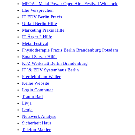
MPOA - Metal Power Open Air - Festival Wittstock
Ehe Versprechen
IT EDV Berlin Praxis
Unfall Berlin Hilfe
Marketing Praxis Hilfe
IT Ärger ? Hilfe
Metal Festival
Physiotherapie Praxis Berlin Brandenburg Potsdam
Email Server Hilfe
KFZ Werkstatt Berlin Brandenburg
IT \& EDV Systemhaus Berlin
Pferdehof am Weiler
Keine Website
Login Computer
Traum Bad
Livja
Lenja
Netzwerk Analyse
Sicherheit Haus
Telefon Makler