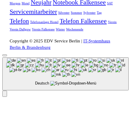
Neujahr
Notebook Falkensee
Morgen
Motel
SAT
Servicemitarbeiter
Silvester
Sommer
Sylvester
Tag
Telefon
Telefon Falkensee
Telefonanlage Hostel
Verein
Verein Dallgow
Verein Falkensee
Winter
Wochenende
Copyright © 2025 EDV Service Berlin |
IT-Systemhaus
Berlin & Brandenburg
Deutsch