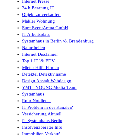
Internet Presse
24 h Beratung IT
Objekt zu verkaufen
Makler Wohnung
Eure EventArena GmbH
IT Arbeitsplatz
Systemhaus in Berlin \& Brandenburg
Natur heilen
Internet Disclaimer
Top 1 IT \& EDV
Mieter Hilfe Firmen
Detektei Detektiv.name
Design Anstalt Webdesign
YMT - YOUNG Media Team
Systemhaus
Rohr Notdienst
IT Problem in der Kanzlei?
Versicherung Aktuell
IT Systemhaus Berlin
Insolvenzberater Info
Immobilien Verkauf