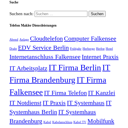
Suche
Suchen nach:
Telefon Makler Dienstleistungen
Cloudtelefon
Computer Falkensee
Abend
Anlage
EDV Service Berlin
Draht
Frühjahr
Herberge
Herbst
Hotel
Internetanschluss Falkensee
Internet Praxis
IT Firma Berlin
IT
IT Arbeitsplatz
Firma Brandenburg
IT Firma
Falkensee
IT Firma Telefon
IT Kanzlei
IT Notdienst
IT Praxis
IT Systemhaus
IT
Systemhaus Berlin
IT Systemhaus
Brandenburg
Mobilfunk
Kabel
Kabelanschluss
Kabel TV