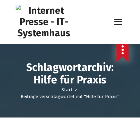
Z
u
m
I
n
h
a
l
t
Schlagwortarchiv:
s
p
Hilfe für Praxis
r
i
Start
>
n
Beiträge verschlagwortet mit "Hilfe für Praxis"
g
e
n
EDV Service
Internet Presse
Telefon Makler